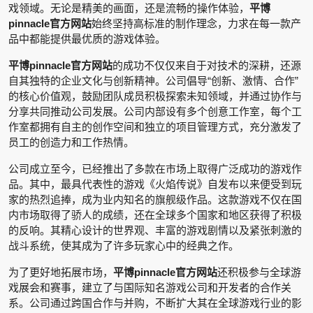
戏领域。无论是精美的画面，还是流畅的操作体验，
平博
pinnacle官方网站
始终坚持高标准的制作理念，力求在每一款产
品中都能提供最优质的游戏体验。
平博pinnacle官方网站
的成功不仅仅来自于对技术的深耕，还源
自其独特的企业文化与创新精神。公司倡导“创新、激情、合作”
的核心价值观，鼓励团队成员积极探索未知领域，并通过协作与
分享共同推动公司发展。公司内部设有多个创意工作室，每个工
作室都拥有自主的创作空间和独立的项目管理方式，充分激发了
员工的创造力和工作热情。
公司成立至今，已经推出了多款在市场上取得广泛成功的游戏作
品。其中，最具代表性的游戏《火焰传说》自发布以来便受到玩
家的热烈追捧，成为业内知名的旗舰级作品。这款游戏不仅在国
内市场取得了骄人的成绩，还在全球多个国家和地区获得了积极
的反响。其精心设计的世界观、丰富的游戏剧情以及紧张刺激的
战斗系统，使其成为了许多玩家心中的经典之作。
为了更好地拓展市场，
平博pinnacle官方网站
还积极参与全球游
戏展会和赛事，建立了与国际知名游戏公司和开发者的合作关
系。公司通过跨国合作与并购，不断扩大其在全球游戏行业的影