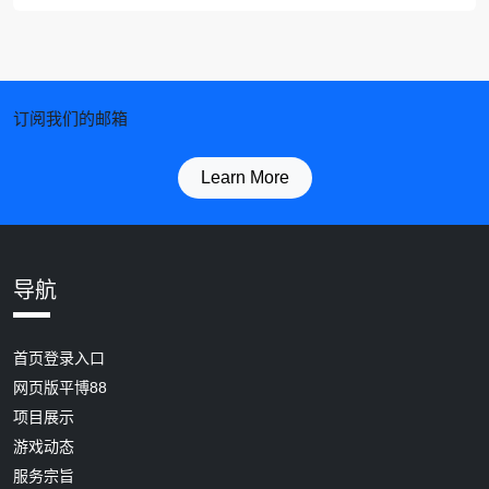
订阅我们的邮箱
Learn More
导航
首页登录入口
网页版平博88
项目展示
游戏动态
服务宗旨