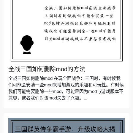
全战三国如何删除mod的方法
全战三国如何删除mod 在玩全面战争：三国时，有时候我
们可能会安装一些mod来增加游戏的乐趣和可玩性。有时候
我们可能需要删除一些mod，可能是因为mod与游戏版本不
兼容，或者我们对该mod失去了兴趣。...