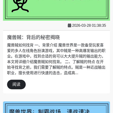
2026-03-28 01:38:35
魔兽贼：背后的秘密揭晓
魔兽贼如何找背 一、背景介绍 魔兽世界是一款备受玩家喜
爱的多人在线角色扮演游戏，其中贼是一种高爆发输出的职
业。在游戏中，找到合适的背可以大大提升贼的输出能力，
本文将详细介绍魔兽贼如何找背。 二、了解贼的特点 在开
始寻找背之前，我们需要了解贼的特点。贼是一种近战输出
职业，擅长使用进行快速的连击，造成高...
阅读