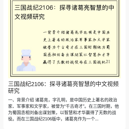
三国战纪2106：探寻诸葛亮智慧的中文视频
研究
一、背景介绍 诸葛亮，字孔明，是中国历史上著名的政治
家、军事家和文学家，被誉为“千古奇才”。在三国时期，他
为蜀国丞相刘备出谋划策，以智慧和才华赢得了无数的战
役。而在三国战纪2106版中，诸葛亮作为一个...