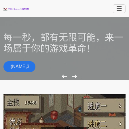
每一秒，都有无限可能，来一
场属于你的游戏革命！
I(NAME,3