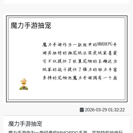
2026-03-29 01:32:22
魔力手游抽宠
魔力手游作为一款经典的MMORPG手游，其独特的抽宠玩