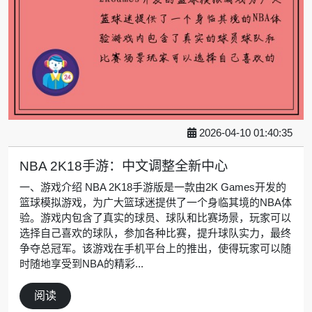
2026-04-10 01:40:35
NBA 2K18手游：中文调整全新中心
一、游戏介绍 NBA 2K18手游版是一款由2K Games开发的
篮球模拟游戏，为广大篮球迷提供了一个身临其境的NBA体
验。游戏内包含了真实的球员、球队和比赛场景，玩家可以
选择自己喜欢的球队，参加各种比赛，提升球队实力，最终
争夺总冠军。该游戏在手机平台上的推出，使得玩家可以随
时随地享受到NBA的精彩...
阅读